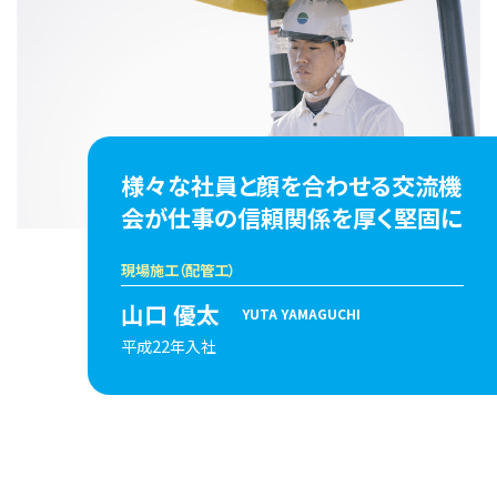
様々な社員と顔を合わせる交流機
会が
仕事の信頼関係を厚く堅固に
現場施工（配管工）
山口 優太
YUTA YAMAGUCHI
平成22年入社