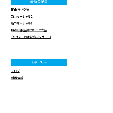
最新の記事
岡山芸術交流
新コマーシャル2
新コマーシャル1
R6年山技会ボウリング大会
「たけのこの家記念コンサート」
カテゴリー
ブログ
新着情報