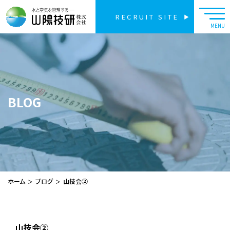
RECRUIT SITE
BLOG
ホーム
ブログ
山技会②
山技会②