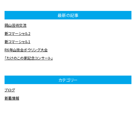
最新の記事
岡山芸術交流
新コマーシャル2
新コマーシャル1
R6年山技会ボウリング大会
「たけのこの家記念コンサート」
カテゴリー
ブログ
新着情報