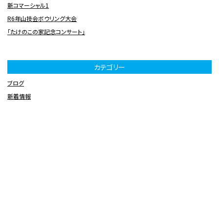
新コマーシャル1
R6年山技会ボウリング大会
「たけのこの家記念コンサート」
カテゴリー
ブログ
新着情報