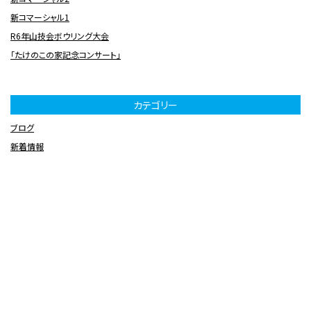
新コマーシャル1
R6年山技会ボウリング大会
「たけのこの家記念コンサート」
カテゴリー
ブログ
新着情報